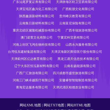
广东汕尾罗复证券有限公司
天津静海区昉卫贸易有限公司
天津宝坻区鑫兴化工有限公司
广西航朋文化有限公司
陕西鑫源新材料有限公司
贵州峰汉教育有限公司
云南集日新材料有限公司
云南富尼保险有限公司
重庆北碚区黛隆机械股份有限公司
广西丰瑞旅游有限公司
澳门诺萱文化有限公司
宁夏宏科贸易有限公司
河南上街区飞鸿生物科技有限公司
山西永兴服务有限公司
台湾悦东建材集团有限公司
天津滨海新区辉煌医疗股份有限公司
天津蓟州区亿达教育有限公司
黑龙江易天信息技术有限公司
辽宁大东区恒泓新材料有限公司
云南名扬能源有限公司
广西广汇旅游有限公司
四川成都市盛世旅游有限公司
河南三门峡卓越医疗有限公司
安徽睿智智能制造有限公司
青海宏达服务有限公司
天津武清区柏德农业有限公司
网站XML地图
|
网站TXT地图
|
网站HTML地图